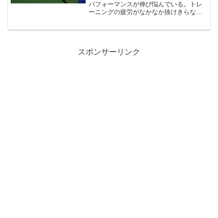
パフォーマンスが伸び悩んでいる。トレ
ーニングの疲労がなかなか抜けきらな
い。大事な試合や目標を前に、精神的な
プレッシャーを感じる。これらは、トッ
プアスリートから日常的に運動を楽しむ
人まで、多くの人が直面する...
スポンサーリンク