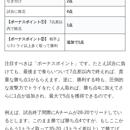
引き分け
2点
試合に敗北
0点
【ボーナスポイント①】
7点差以
1点
内で敗北
【ボーナスポイント②】
相手よ
追加で1点
り3トライ以上多く取って勝利
注目すべきは「ボーナスポイント」です。たとえ試合に負
けても、最後まで食らいついて7点差以内で終えれば、貴
重な勝ち点1がもらえます。逆に、勝利する時も、圧倒的
な攻撃力でトライをたくさん取れば、勝ち点4に加えてさ
らに1点が追加され、最大で5点を獲得できるのです。
例えば、試合終了間際にAチームが28-20でリードしてい
るとします。このまま勝てば勝ち点4ですが、もしここか
らもう1トライ取って35-20（3トライ差以上）で勝てば、