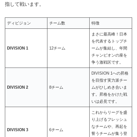
指して戦います。
ディビジョン
チーム数
特徴
まさに最高峰！日本
を代表するトップチ
DIVISION 1
12チーム
ームが集結し、年間
チャンピオンの座を
争う激戦区です。
DIVISION 1への昇格
を目指す実力派チー
DIVISION 2
8チーム
ムがひしめき合いま
す。昇格をかけた戦
いは必見です。
これからリーグを盛
り上げるフレッシュ
なチームや、再起を
DIVISION 3
6チーム
誓うチームが集う登