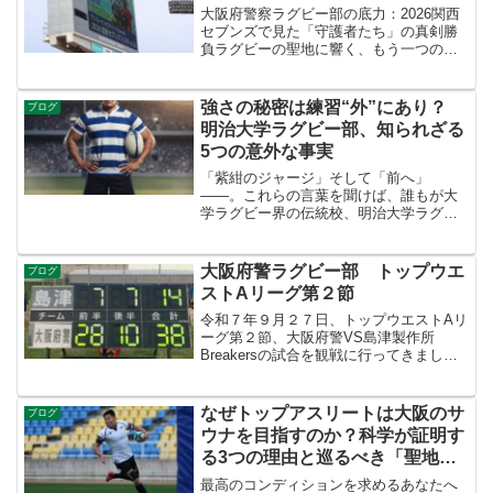
大阪府警察ラグビー部の底力：2026関西
セブンズで見た「守護者たち」の真剣勝
負ラグビーの聖地に響く、もう一つの
「職務遂行」ラグビーの聖地、東大阪市
花園ラグビー場。2026年4月19日、春の
陽光が降り注ぐ中、冠スポンサーにサン
強さの秘密は練習“外”にあり？
ブログ
コーインダストリ...
明治大学ラグビー部、知られざる
5つの意外な事実
「紫紺のジャージ」そして「前へ」
――。これらの言葉を聞けば、誰もが大
学ラグビー界の伝統校、明治大学ラグビ
ー部を思い浮かべるでしょう。重厚なフ
ォワードを武器に、愚直に前進を続ける
その姿は、長年にわたりファンを魅了し
大阪府警ラグビー部 トップウエ
ブログ
てきました。しかし、その圧倒...
ストAリーグ第２節
令和７年９月２７日、トップウエストAリ
ーグ第２節、大阪府警VS島津製作所
Breakersの試合を観戦に行ってきまし
た。前節、惜しくも１点差でJR西日本レ
イラーズに惨敗した大阪府警は、気持ち
を切り替えてこの試合に挑みました。前
なぜトップアスリートは大阪のサ
ブログ
半Breaker...
ウナを目指すのか？科学が証明す
る3つの理由と巡るべき「聖地」4
選
最高のコンディションを求めるあなたへ