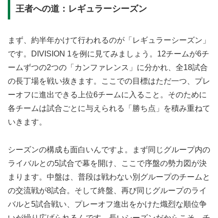
王者への道：レギュラーシーズン
まず、約半年かけて行われるのが「レギュラーシーズン」
です。DIVISION 1を例に見てみましょう。12チームが6チ
ームずつの2つの「カンファレンス」に分かれ、全18試合
の長丁場を戦い抜きます。ここでの目標はただ一つ、プレ
ーオフに進出できる上位6チームに入ること。そのために
各チームは試合ごとに与えられる「勝ち点」を積み重ねて
いきます。
シーズンの構成も面白いんですよ。まず同じグループ内の
ライバルとの5試合で幕を開け、ここで序盤の勢力図が決
まります。中盤は、普段は戦わない別グループのチームと
の交流戦が8試合。そして終盤、再び同じグループのライ
バルと5試合戦い、プレーオフ進出をかけた熾烈な順位争
いが繰り広げられるんです。長いシーズンだからこそ、チ