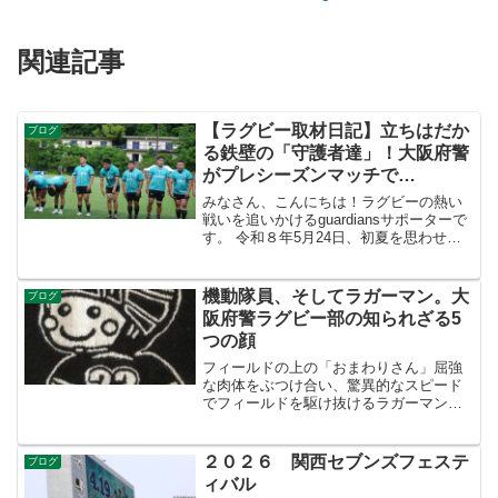
関連記事
【ラグビー取材日記】立ちはだか
ブログ
る鉄壁の「守護者達」！大阪府警
がプレシーズンマッチで
MARUWA LOGISTAR’Z KYOTO
みなさん、こんにちは！ラグビーの熱い
に快勝
戦いを追いかけるguardiansサポーターで
す。 令和８年5月24日、初夏を思わせる
陽気の中、注目のプレシーズンマッチが
行われました。対戦したのは、関西ラグ
ビー界の「守護者」こと大阪府警察と、
機動隊員、そしてラガーマン。大
ブログ
京都から初...
阪府警ラグビー部の知られざる5
つの顔
フィールドの上の「おまわりさん」屈強
な肉体をぶつけ合い、驚異的なスピード
でフィールドを駆け抜けるラガーマン。
その姿は、多くのファンを魅了するプロ
フェッショナルなアスリートそのもので
す。一方、厳しい規律のもと、市民の安
２０２６ 関西セブンズフェステ
ブログ
全を守るために日夜任務に...
ィバル